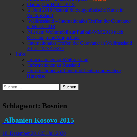
Planung für Herbst 2018
2. Juni 2018 Festival für zeitgenössische Kunst in
Weißrussland
Weißrussland – Internationales Treffen der Caravaner
in Minsk 2018
Mit dem Wohnmobil zur Fußball-WM 2018 nach
Russland, eine Möglichkeit
Internationales Treffen der Caravaner in Weißrussland
2017 – VISAFREI
Infos
Informationen zu Weißrussland
Informationen zu Russland
Informationen zu Land und Leuten und weitere
Hinweise
Suchen
Suchen
nach:
Schlagwort:
Bosnien
Albanien Kosovo 2015
Veröffentlicht
18. Dezember 2016
23. Juli 2020