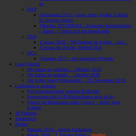
ist
2019
Norwegen 2019 – unser erster großer Ausflug
im eigenen Womo
Oktober 2019 DFAO – Deutsche Ferienstraßen
– Alpen – Ostsee und ein bissel mehr
2020
Corona 2020 – Wir bleiben im Lande – fast…
Corona die Zweite, Herbst 2020
2021
Sommer 2021 – ein komischer Urlaub
Unser Womo
Wir haben es gesehen… Oktober 2018
Wir haben es gekauft… Oktober 2018
Wir holen unser Wohnmobil… 21. November 2018
Umbauten u. anderes
Wir brauchen einen anderen Parkplatz
Regenrinne mit LED-Beleuchtung geht nicht
Wasser im Innenraum unter Fenster – selber dran
Schuld!
In Planung
Gästebuch
Archiv
Planung 2019 – unsere Gedanken
Minsk 2019 – 2. Europa Spiele –
visafrei