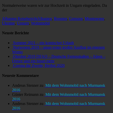
am
Normalerweise waren wir zur Hochzeit in Ungarn eingeladen. Da
der
Kategorien
Schlagworte
Albanien Reisebericht
Albanien
,
Bosnien
,
Grenzen
,
Montenegro
,
Ukraine
,
Ungarn
,
Wohnmobil
Neuste Berichte
Sommer 2021 – ein komischer Urlaub
Norwegen 2019 – unser erster großer Ausflug im eigenen
Womo
Oktober 2019 DFAO – Deutsche Ferienstraßen – Alpen –
Ostsee und ein bissel mehr
Corona die Zweite, Herbst 2020
Neueste Kommentare
Andreas Stenner
zu
Mit dem Wohnmobil nach Murmansk
2016
Günter Reimann
zu
Mit dem Wohnmobil nach Murmansk
2016
Andreas Stenner
zu
Mit dem Wohnmobil nach Murmansk
2016