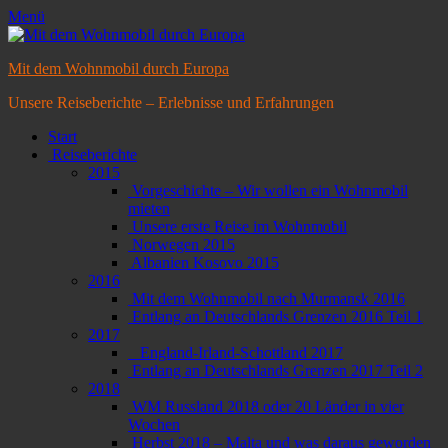
Menü
Mit dem Wohnmobil durch Europa
Unsere Reiseberichte – Erlebnisse und Erfahrungen
Primäres
Zum
Start
Inhalt
Reiseberichte
Menü
springen
2015
Vorgeschichte – Wir wollen ein Wohnmobil
mieten
Unsere erste Reise im Wohnmobil
Norwegen 2015
Albanien Kosovo 2015
2016
Mit dem Wohnmobil nach Murmansk 2016
Entlang an Deutschlands Grenzen 2016 Teil 1
2017
England-Irland-Schottland 2017
Entlang an Deutschlands Grenzen 2017 Teil 2
2018
WM Russland 2018 oder 20 Länder in vier
Wochen
Herbst 2018 – Malta und was daraus geworden