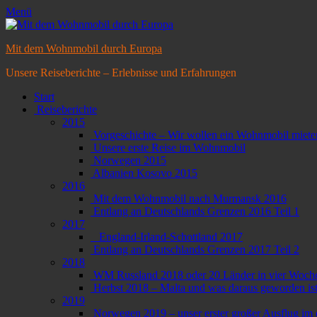
Menü
Mit dem Wohnmobil durch Europa
Unsere Reiseberichte – Erlebnisse und Erfahrungen
Primäres
Zum
Start
Inhalt
Reiseberichte
Menü
springen
2015
Vorgeschichte – Wir wollen ein Wohnmobil miete
Unsere erste Reise im Wohnmobil
Norwegen 2015
Albanien Kosovo 2015
2016
Mit dem Wohnmobil nach Murmansk 2016
Entlang an Deutschlands Grenzen 2016 Teil 1
2017
England-Irland-Schottland 2017
Entlang an Deutschlands Grenzen 2017 Teil 2
2018
WM Russland 2018 oder 20 Länder in vier Woch
Herbst 2018 – Malta und was daraus geworden is
2019
Norwegen 2019 – unser erster großer Ausflug i