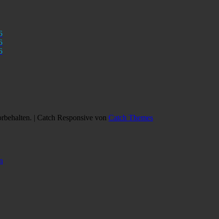
6
6
6
orbehalten. | Catch Responsive von
Catch Themes
n