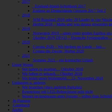
2017
England-Irland-Schottland 2017
Entlang an Deutschlands Grenzen 2017 Teil 2
2018
WM Russland 2018 oder 20 Länder in vier Woch
Herbst 2018 – Malta und was daraus geworden is
2019
Norwegen 2019 – unser erster großer Ausflug i
Oktober 2019 DFAO – Deutsche Ferienstraßen – A
2020
Corona 2020 – Wir bleiben im Lande – fast…
Corona die Zweite, Herbst 2020
2021
Sommer 2021 – ein komischer Urlaub
Unser Womo
Wir haben es gesehen… Oktober 2018
Wir haben es gekauft… Oktober 2018
Wir holen unser Wohnmobil… 21. November 2018
Umbauten u. anderes
Wir brauchen einen anderen Parkplatz
Regenrinne mit LED-Beleuchtung geht nicht
Wasser im Innenraum unter Fenster – selber dran Schuld
In Planung
Gästebuch
Archiv