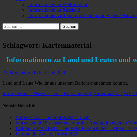
Informationen zu Weißrussland
Informationen zu Russland
Informationen zu Land und Leuten und weitere Hinwei
Suchen
Suchen
nach:
Schlagwort:
Kartenmaterial
Informationen zu Land und Leuten und w
Veröffentlicht
25. November 2016
23. Juli 2020
am
Land und Leute Wie ihr aus unserem Bericht entnehmen konntet,
Kategorien
Schlagworte
Informationen - Weißrussland - Russland
Geld
,
Kartenmaterial
,
Schrif
Neuste Berichte
Sommer 2021 – ein komischer Urlaub
Norwegen 2019 – unser erster großer Ausflug im eigenen Wo
Oktober 2019 DFAO – Deutsche Ferienstraßen – Alpen – Ostse
Corona die Zweite, Herbst 2020