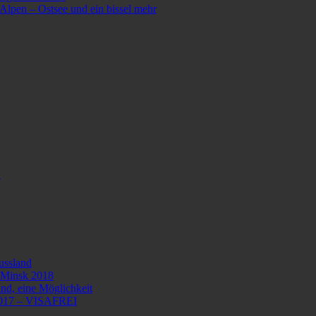
lpen – Ostsee und ein bissel mehr
!
ussland
n Minsk 2018
d, eine Möglichkeit
d 2017 – VISAFREI