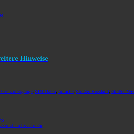
se
eitere Hinweise
t Grenzübergänge
,
SIM Daten
,
Sprache
,
Straßen Russland
,
Straßen Wei
mo
e und ein bissel mehr