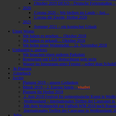
Oktober 2019 DFAO – Deutsche Ferienstraßen – A
2020
Corona 2020 – Wir bleiben im Lande – fast…
Corona die Zweite, Herbst 2020
2021
Sommer 2021 – ein komischer Urlaub
Unser Womo
Wir haben es gesehen… Oktober 2018
Wir haben es gekauft… Oktober 2018
Wir holen unser Wohnmobil… 21. November 2018
Umbauten u. anderes
Wir brauchen einen anderen Parkplatz
Regenrinne mit LED-Beleuchtung geht nicht
Wasser im Innenraum unter Fenster – selber dran Schuld
In Planung
Gästebuch
Archiv
Planung 2019 – unsere Gedanken
Minsk 2019 – 2. Europa Spiele –
visafrei
Planung für Herbst 2018
2. Juni 2018 Festival für zeitgenössische Kunst in Weißr
Weißrussland – Internationales Treffen der Caravaner i
Mit dem Wohnmobil zur Fußball-WM 2018 nach Russlan
Internationales Treffen der Caravaner in Weißrusslan
Infos