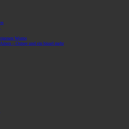
en
t
m eigenen Womo
lpen – Ostsee und ein bissel mehr
!