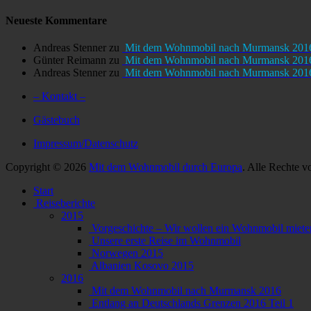
Neueste Kommentare
Andreas Stenner
zu
Mit dem Wohnmobil nach Murmansk 201
Günter Reimann
zu
Mit dem Wohnmobil nach Murmansk 201
Andreas Stenner
zu
Mit dem Wohnmobil nach Murmansk 201
– Kontakt –
Gästebuch
Impressum/Datenschutz
Copyright © 2026
Mit dem Wohnmobil durch Europa
. Alle Rechte v
Nach
Start
oben
Reiseberichte
scrollen
2015
Vorgeschichte – Wir wollen ein Wohnmobil miete
Unsere erste Reise im Wohnmobil
Norwegen 2015
Albanien Kosovo 2015
2016
Mit dem Wohnmobil nach Murmansk 2016
Entlang an Deutschlands Grenzen 2016 Teil 1