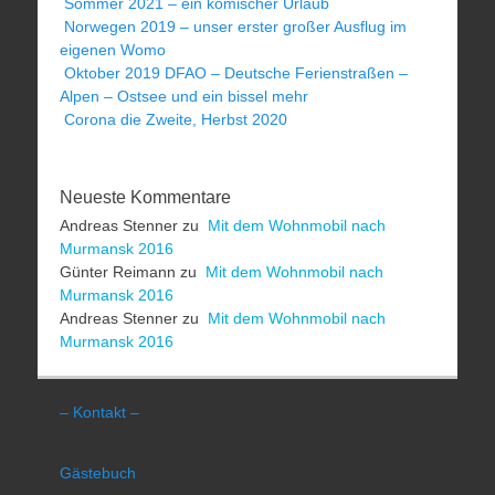
Sommer 2021 – ein komischer Urlaub
Norwegen 2019 – unser erster großer Ausflug im
eigenen Womo
Oktober 2019 DFAO – Deutsche Ferienstraßen –
Alpen – Ostsee und ein bissel mehr
Corona die Zweite, Herbst 2020
Neueste Kommentare
Andreas Stenner
zu
Mit dem Wohnmobil nach
Murmansk 2016
Günter Reimann
zu
Mit dem Wohnmobil nach
Murmansk 2016
Andreas Stenner
zu
Mit dem Wohnmobil nach
Murmansk 2016
– Kontakt –
Gästebuch